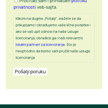
Pročitao sam i prihvatam
politiku
privatnosti
veb-sajta.
Klikom na dugme „Pošalji“, slažete se da
prikupljamo i obrađujemo vaše lične podatke i
ako se vaš upit odnosi na naše usluge
licenciranja, obradiće ga i naši relevantni
lokalni partneri za licenciranje
, što je
neophodno da bismo vam pružili naše usluge
licenciranja.
Pošalji poruku