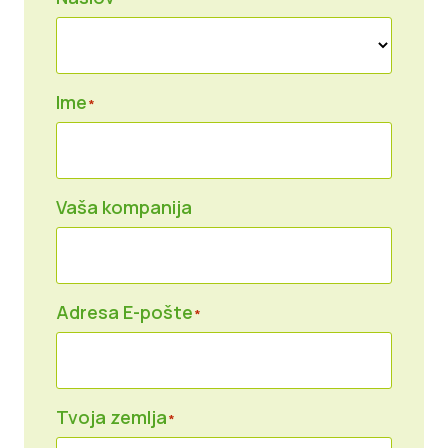
Vesti
Za Štampu
Ime
*
Vaša kompanija
Adresa E-pošte
*
Tvoja zemlja
*