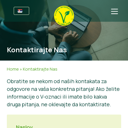
Za Preduzeća
Informacije za proizvođače
Sektori
Kontaktirajte Nas
V-Label Webinars
Informacije
CPP
Pogodnostima
Hrana
Za Potrošače
Home
»
Kontaktirajte Nas
Kriterijumi za V-Label
Kozmetika i sredstva za čišćenje
Informacije
O Nama
Obratite se nekom od naših kontakata za
odgovore na vaša konkretna pitanja! Ako želite
Resources
Ne-hrana
Sertifikovani Proizvodi
O Nama
Kontaktirajte Nas
informacije o V-oznaci ili imate bilo kakva
Nabavite V-Label Sertifikat
Gastronomija
Nabavite V-Label sertifikat
druga pitanja, ne oklevajte da kontaktirate.
Prijavi Zloupotrebu
Customer area
Naslov