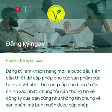
Dành cho doanh nghiệp
Thông tin dành cho nhà sản xuất
Ngành
Đăng ký ngay
Hội thảo trực tuyến về V-Label
Thông tin chung
Dành cho người tiêu dùng
Lợi ích
Thực phẩm
Thông tin chung
FAQ
Home
»
Đăng ký ngay
Tiêu chí của V-Label
Mỹ phẩm & Vệ sinh cá nhân
Sản phẩm được chứng nhận
Về chúng tôi
Đăng ký làm khách hàng mới là bước đầu tiên
cần thiết để cấp phép cho các sản phẩm của
Tài nguyên
Phi thực phẩm
Về chúng tôi
Liên hệ
bạn với V-Label. Để cung cấp cho bạn ưu đãi
Đăng ký ngay
Ẩm thực
Đăng ký ngay
chính xác nhất, chúng tôi cần thông tin về
công ty của bạn cũng như thông tin chung về
Khu vực khách hàng
sản phẩm mà bạn muốn được cấp phép.
Báo cáo lạm dụng