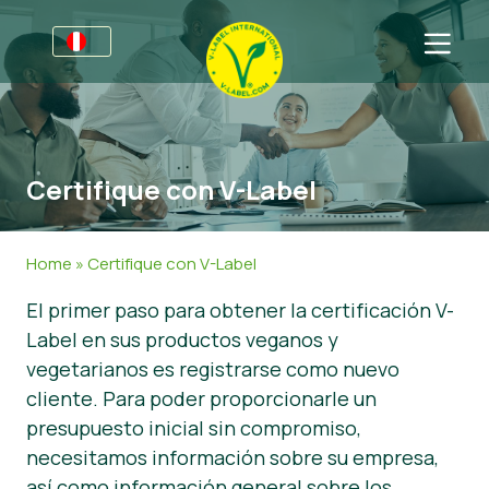
Por negocios
Información para productores
Sectores
Certifique con V-Label
V-Label Webinars
Información general
FAQ
Beneficios
Alimentación
Para las consumidores
Home
»
Certifique con V-Label
Criterios V-Label
Cosméticos y productos de limpieza
Información general
Acerca de nosotros
El primer paso para obtener la certificación V-
Label en sus productos veganos y
Resources
No Alimentos
Productos Certificados
Sobre nosotros
Contacto
vegetarianos es registrarse como nuevo
Certifique con V-Label
Gastronomía
Certifique con V-Label
cliente. Para poder proporcionarle un
presupuesto inicial sin compromiso,
Informar de un mal uso
necesitamos información sobre su empresa,
Área de clientes
así como información general sobre los