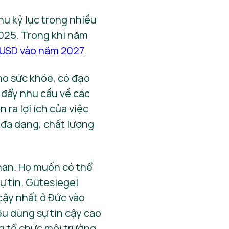
hu kỷ lục trong nhiều
025. Trong khi năm
ỷ USD vào năm 2027
.
ho sức khỏe, có đạo
c đẩy nhu cầu về các
ra lợi ích của việc
 đa dạng, chất lượng
nhãn. Họ muốn có thể
ự tin. Gütesiegel
cậy nhất ở Đức vào
êu dùng sự tin cậy cao
ng tổ chức môi trường