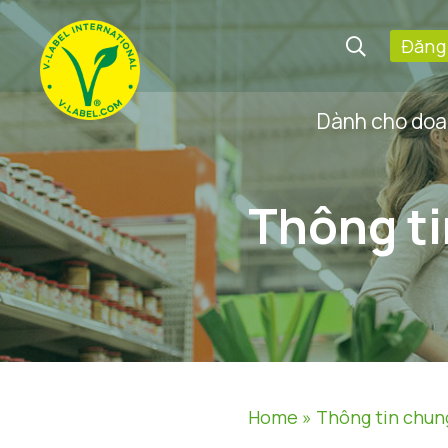
Đăng
Dành cho doa
Thông t
Home
»
Thông tin chun