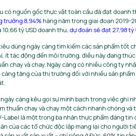
u có nguồn gốc thực vật toàn cầu đã đạt doanh t
ng trưởng 8,94%
hàng năm trong giai đoạn 2019-2
á 10,66 tỷ USD doanh thu,
dự đoán sẽ đạt 27,98 t
tiêu dùng ngày càng tìm kiếm các sản phẩm tốt c
hí, ít tác động đến môi trường, điều này đang thú
uần chay và chay
.
Ngày càng có nhiều công ty nhận 
càng tăng của thị trường đối với nhiều sản phẩm
t.
 ngày càng kêu gọi sự minh bạch trong việc ghi 
ẩm thuần chay và chay một cách nhanh chóng và t
-Label là một trong ba nhãn thực phẩm đáng tin 
ãn của các tổ chức độc lập mang lại cho người ti
à sản xuất sản xuất – chỉ riêng ở Đức, 60% tin rằ