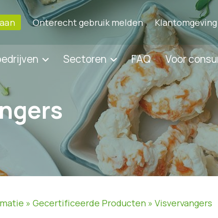
 aan
Onterecht gebruik melden
Klantomgeving
bedrijven
Sectoren
FAQ
Voor cons
angers
rmatie
»
Gecertificeerde Producten
»
Visvervangers