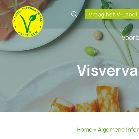
Vraag het V-Label
Voor 
Visverv
Home
»
Algemene Info