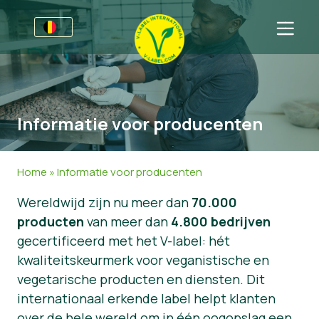
Voor bedrijven
Informatie voor producenten
Sectoren
Informatie voor producenten
V-Label Style Guide
Algemene Informatie
FAQ
Retail & Huismerken
Levensmiddelen
Voor consumenten
Home
»
Informatie voor producenten
V-Label Webinars
Cosmetica & Schoonmaakmiddelen
Algemene Informatie
Over ons
Wereldwijd zijn nu meer dan
70.000
producten
Voordelen
Gastronomie
Gecertificeerde Producten
Neem contact op.
van meer dan
4.800 bedrijven
gecertificeerd met het V-label: hét
Criteria van het V-Label
Vraag het V-Label aan
kwaliteitskeurmerk voor veganistische en
vegetarische producten en diensten. Dit
Resources
Onterecht gebruik melden
internationaal erkende label helpt klanten
Vraag het V-Label aan
Klantomgeving
over de hele wereld om in één oogopslag een