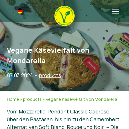
Awards
Für Unternehmen
Vegane Käsevielfalt von
V-Label für Unternehmen
Für Konsumenten
Mondarella
Vorteile
V-Label für Konsumenten
Kategorien
07.03.2024
•
products
Kriterien
Lizenzierte Produkte
Allgemeine Informationen
FAQ
Angebot anfordern
Lebensmittel
Über uns
Home
»
products
»
Vegane Käsevielfalt von Mondarella
Audits
Kosmetik und Drogerie
Angebot anfordern
Vom Mozzarella-Pendant Classic Caprese,
Webinare
Non-Food
Kundenbereich
über den Pastasan, bis hin zu den Camembert
Druckprodukte
Presse
Alternativen Soft Blanc, Rouge und Noir – Die