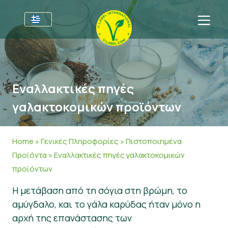
Για τις επιχειρήσεις
Πληροφορίες για τους παραγωγούς
Τομείς
Εναλλακτικές πηγές
V-Label Webinars
Γενικές Πληροφορίες
Συχνές ερωτήσεις
γαλακτοκομικών προϊόντων
Oφέλη
Τρόφιμα
Για τους καταναλωτές
Resources
Καλλυντικά και καθαριστικά προϊόντα
Γενικές Πληροφορίες
Σχετικά με εμάς
Home
»
Γενικές Πληροφορίες
»
Πιστοποιημένα
Προϊόντα
»
Εναλλακτικές πηγές γαλακτοκομικών
Πάρτε πιστοποίηση
Μη βρώσιμα
Πιστοποιημένα Προϊόντα
About Us
Ελάτε σε επαφή
προϊόντων
Γαστρονομία
Πάρτε πιστοποίηση
Η μετάβαση από τη σόγια στη βρώμη, το
Αναφορά κατάχρησης
αμύγδαλο, και το γάλα καρύδας ήταν μόνο η
αρχή της επανάστασης των
Customer area