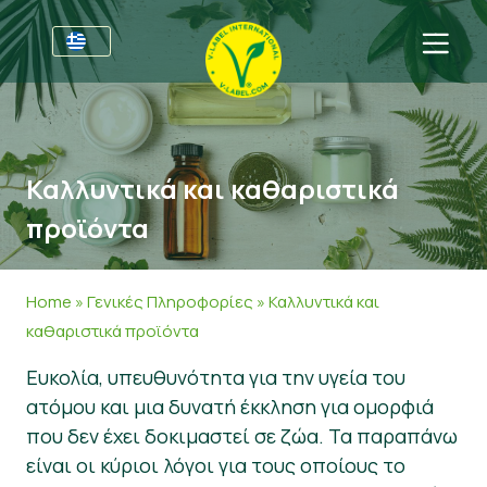
Για τις επιχειρήσεις
Πληροφορίες για τους παραγωγούς
Τομείς
Καλλυντικά και καθαριστικά
V-Label Webinars
Γενικές Πληροφορίες
Συχνές ερωτήσεις
προϊόντα
Oφέλη
Τρόφιμα
Για τους καταναλωτές
Resources
Καλλυντικά και καθαριστικά προϊόντα
Γενικές Πληροφορίες
Σχετικά με εμάς
Home
»
Γενικές Πληροφορίες
»
Καλλυντικά και
καθαριστικά προϊόντα
Πάρτε πιστοποίηση
Μη βρώσιμα
Πιστοποιημένα Προϊόντα
About Us
Ελάτε σε επαφή
Ευκολία, υπευθυνότητα για την υγεία του
Γαστρονομία
Πάρτε πιστοποίηση
ατόμου και μια δυνατή έκκληση για ομορφιά
Αναφορά κατάχρησης
που δεν έχει δοκιμαστεί σε ζώα. Τα παραπάνω
είναι οι κύριοι λόγοι για τους οποίους το
Customer area