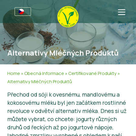
Pro podniky
Informace pro výrobce
Sektory
Alternativy Mléčných Produktů
Retail privátní značky
Obecné Informace
ČKD
V-Label Webinars
Jídlo
Pro spotřebitele
Home
»
Obecná Informace
»
Certifikované Produkty
»
Výhody
Kosmetika & Čistící Prostředky
Obecná Informace
O nás
Alternativy Mléčných Produktů
Přechod od sóji k ovesnému, mandlovému a
Kritéria pro V-Label
Nepotravinářské produkty
Certifikované Produkty
O nás
Spojte se s námi
kokosovému mléku byl jen začátkem rostlinné
Resources
Získejte V-Label
revoluce v odvětví alternativ mléka. Dnes si už
můžete vybrat, co chcete: jogurty různých
Získejte V-Label
Nahlašte nesprávné užití
druhů od řeckých až po jogurtové nápoje,
Pro zákazníky
lahodné zmrzliny vyrobené s ohledem k naší