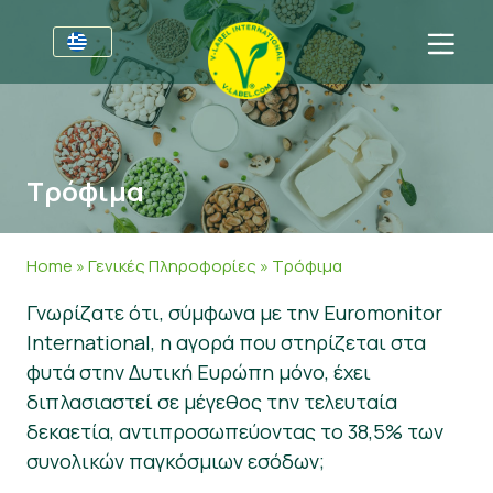
Για τις επιχειρήσεις
Πληροφορίες για τους παραγωγούς
Τομείς
Τρόφιμα
V-Label Webinars
Γενικές Πληροφορίες
Συχνές ερωτήσεις
Oφέλη
Τρόφιμα
Για τους καταναλωτές
Home
»
Γενικές Πληροφορίες
»
Τρόφιμα
Resources
Καλλυντικά και καθαριστικά προϊόντα
Γενικές Πληροφορίες
Σχετικά με εμάς
Γνωρίζατε ότι, σύμφωνα με την Euromonitor
International, η αγορά που στηρίζεται στα
Πάρτε πιστοποίηση
Μη βρώσιμα
Πιστοποιημένα Προϊόντα
About Us
Ελάτε σε επαφή
φυτά στην Δυτική Ευρώπη μόνο, έχει
Γαστρονομία
Πάρτε πιστοποίηση
διπλασιαστεί σε μέγεθος την τελευταία
δεκαετία, αντιπροσωπεύοντας το 38,5% των
Αναφορά κατάχρησης
συνολικών παγκόσμιων εσόδων;
Customer area