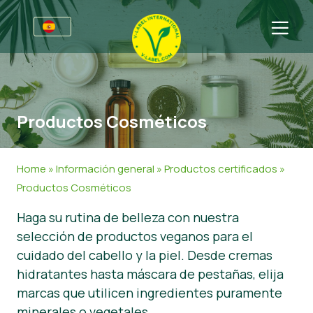
Premios
Para las empresas
Productos Cosméticos
Información para empresas
Sectores
Guía de Estilo V-Label
Información general
FAQ
Home
»
Información general
»
Productos certificados
»
V-Label Webinars
Alimentación
Para los consumidores
Productos Cosméticos
Beneficios
Cosmética y productos de limpieza
Información general
Acerca de nosotros
Haga su rutina de belleza con nuestra
selección de productos veganos para el
Criterios V-Label
No Alimentación
Productos certificados
Sobre nosotros
Contacto
cuidado del cabello y la piel. Desde cremas
Resources
Restauración
Certifique con V-Label
hidratantes hasta máscara de pestañas, elija
marcas que utilicen ingredientes puramente
Certifique con V-Label
Informar de un mal uso
minerales o vegetales.