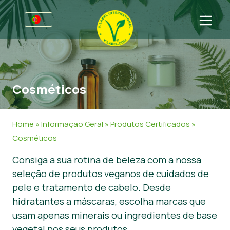
Para empresas
Informações para produtores
Setores
Cosméticos
Retalho e marca própria
Informação Geral
FAQ
V-Label Webinars
Comida
Para consumidores
Home
»
Informação Geral
»
Produtos Certificados
»
Vantagens
Cosméticos e Agentes de limpeza
Informação Geral
Sobre Nós
Cosméticos
Consiga a sua rotina de beleza com a nossa
Critérios para a V-Label
Produtos Não Alimentares
Produtos Certificados
Entre em contacto
seleção de produtos veganos de cuidados de
Recursos
Gastronomia
Obtenha o selo V-Label
pele e tratamento de cabelo. Desde
hidratantes a máscaras, escolha marcas que
Obtenha o selo V-Label
Área de cliente
usam apenas minerais ou ingredientes de base
Denunciar um uso indevido
vegetal nos seus produtos.