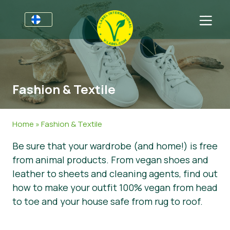
Yrityksille
Tietoa yrityksille
Sektorit
Fashion & Textile
V-Label Webinars
Yleistä Tietoa
FAQ
Hyödyistä
Ruoka
Kuluttajille
Home
»
Fashion & Textile
Resources
Kosmetiikka & Siivousaineet
Yleistä Tietoa
Meistä
Be sure that your wardrobe (and home!) is free
from animal products. From vegan shoes and
Sertifioi tuotteesi tai palvelusi
Muut Tuotteet
Meistä
Ota yhteyttä
leather to sheets and cleaning agents, find out
Sertifioi tuotteesi tai palvelusi
how to make your outfit 100% vegan from head
to toe and your house safe from rug to roof.
Uutiset
Asiakkaiden kirjautuminen