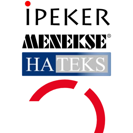
Lehdistön materiaalit