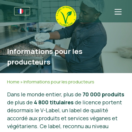
Pour les entreprises
Informations pour les producteurs
Secteurs
Informations pour les
Charte Graphique V-Label
Informations Générales
Questions fréquentes
producteurs
Marques de distributeur
Alimentation
Pour les consommateurs
V-Label Webinars
Cosmétiques et produits d’entretien
Informations Générales
À propos de nous
Home
»
Informations pour les producteurs
Avantages
Produits Non Alimentaires
Produits Certifiés
À propos de nous
Contactez-nous
Dans le monde entier, plus de
70 000 produits
de plus de
4 800 titulaires
de licence portent
Critères du V-Label
Gastronomie
Obtenir la certification V-Label
désormais le V-Label, un label de qualité
Resources
Signaler un abus
accordé aux produits et services véganes et
végétariens. Ce label, reconnu au niveau
Obtenir la certification V-Label
Espace client