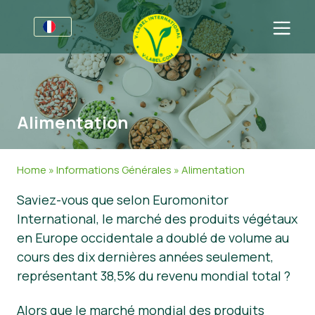
Pour les entreprises
Informations pour les producteurs
Secteurs
Alimentation
Charte Graphique V-Label
Informations Générales
Questions fréquentes
Marques de distributeur
Alimentation
Pour les consommateurs
Home
»
Informations Générales
»
Alimentation
V-Label Webinars
Cosmétiques et produits d’entretien
Informations Générales
À propos de nous
Saviez-vous que selon Euromonitor
International, le marché des produits végétaux
Avantages
Produits Non Alimentaires
Produits Certifiés
À propos de nous
Contactez-nous
en Europe occidentale a doublé de volume au
Critères du V-Label
Gastronomie
Obtenir la certification V-Label
cours des dix dernières années seulement,
représentant 38,5% du revenu mondial total ?
Resources
Signaler un abus
Obtenir la certification V-Label
Espace client
Alors que le marché mondial des produits