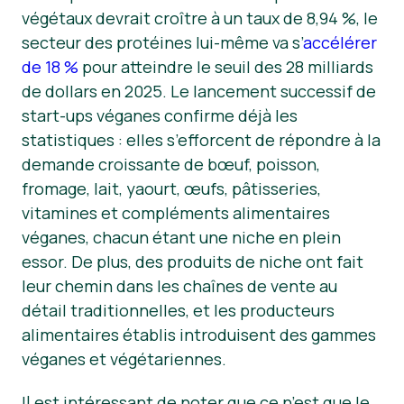
végétaux devrait croître à un taux de 8,94 %, le
Nouvelles
secteur des protéines lui-même va s’
accélérer
de 18 %
pour atteindre le seuil des 28 milliards
Matériel de presse
de dollars en 2025. Le lancement successif de
start-ups véganes confirme déjà les
statistiques : elles s’efforcent de répondre à la
demande croissante de bœuf, poisson,
fromage, lait, yaourt, œufs, pâtisseries,
vitamines et compléments alimentaires
véganes, chacun étant une niche en plein
essor. De plus, des produits de niche ont fait
leur chemin dans les chaînes de vente au
détail traditionnelles, et les producteurs
alimentaires établis introduisent des gammes
véganes et végétariennes.
Il est intéressant de noter que ce n’est que le