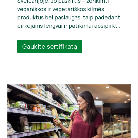
Šveicarijoje. Jo paskirtis – ženklinti
veganiškos ir vegetariškos kilmės
produktus bei paslaugas, taip padedant
pirkėjams lengvai ir patikimai apsipirkti.
Gaukite sertifikatą