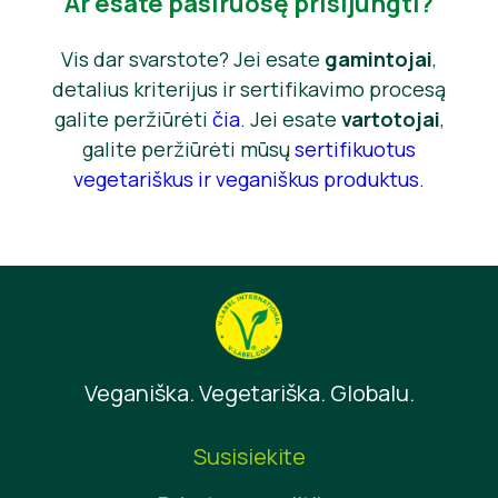
Ar esate pasiruošę prisijungti?
Vis dar svarstote? Jei esate
gamintojai
,
detalius kriterijus ir sertifikavimo procesą
galite peržiūrėti
čia
. Jei esate
vartotojai
,
galite peržiūrėti mūsų
sertifikuotus
vegetariškus ir veganiškus produktus
.
Veganiška. Vegetariška. Globalu.
Susisiekite