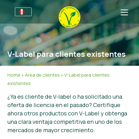
Por negocios
Información para productores
Sectores
V-Label para clientes existentes
V-Label Webinars
Información general
FAQ
Beneficios
Alimentación
Para las consumidores
Home
»
Área de clientes
»
V-Label para clientes
Criterios V-Label
Cosméticos y productos de limpieza
Información general
Acerca de nosotros
existentes
¿Ya es cliente de V-label o ha solicitado una
Resources
No Alimentos
Productos Certificados
Sobre nosotros
Contacto
oferta de licencia en el pasado? Certifique
Certifique con V-Label
Gastronomía
Certifique con V-Label
ahora otros productos con V-Label y obtenga
una clara ventaja competitiva en uno de los
Informar de un mal uso
mercados de mayor crecimiento.
Área de clientes