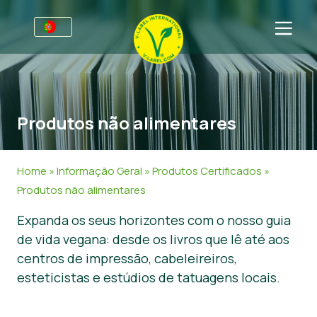
Para empresas
Informações para produtores
Setores
Produtos não alimentares
Retalho e marca própria
Informação Geral
FAQ
V-Label Webinars
Comida
Para consumidores
Home
»
Informação Geral
»
Produtos Certificados
»
Vantagens
Cosméticos e Agentes de limpeza
Informação Geral
Sobre Nós
Produtos não alimentares
Expanda os seus horizontes com o nosso guia
Critérios para a V-Label
Produtos Não Alimentares
Produtos Certificados
Entre em contacto
de vida vegana: desde os livros que lê até aos
Recursos
Gastronomia
Obtenha o selo V-Label
centros de impressão, cabeleireiros,
esteticistas e estúdios de tatuagens locais.
Obtenha o selo V-Label
Área de cliente
Denunciar um uso indevido