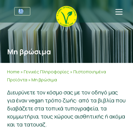
Για τις επιχειρήσεις
Πληροφορίες για τους παραγωγούς
Τομείς
Μη βρώσιμα
V-Label Webinars
Γενικές Πληροφορίες
Συχνές ερωτήσεις
Oφέλη
Τρόφιμα
Για τους καταναλωτές
Home
»
Γενικές Πληροφορίες
»
Πιστοποιημένα
Resources
Καλλυντικά και καθαριστικά προϊόντα
Γενικές Πληροφορίες
Σχετικά με εμάς
Προϊόντα
»
Μη βρώσιμα
Διευρύνετε τον κόσμο σας με τον οδηγό μας
Πάρτε πιστοποίηση
Μη βρώσιμα
Πιστοποιημένα Προϊόντα
About Us
Ελάτε σε επαφή
για έναν vegan τρόπο ζωής: από τα βιβλία που
Γαστρονομία
Πάρτε πιστοποίηση
διαβάζετε στα τοπικά τυπογραφεία, τα
κομμωτήρια, τους χώρους αισθητικής ή ακόμα
Αναφορά κατάχρησης
και τα τατουαζ.
Customer area