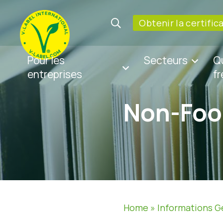
Obtenir la certific
Pour les
Secteurs
Q
entreprises
f
Non-Foo
Home
»
Informations G