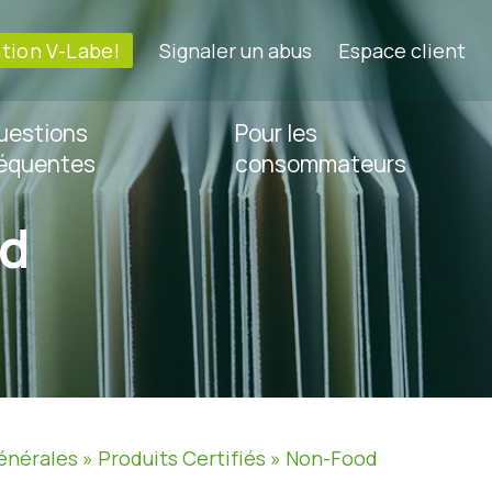
ation V-Label
Signaler un abus
Espace client
uestions
Pour les
réquentes
consommateurs
d
énérales
»
Produits Certifiés
»
Non-Food