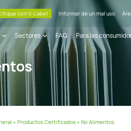
tifique con V-Label
Informar de un mal uso
Áre
Sectores
FAQ
Para las consumido
entos
neral
»
Productos Certificados
»
No Alimentos