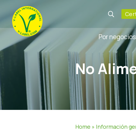
Cer
Por negocios
No Alim
Home
»
Información ge