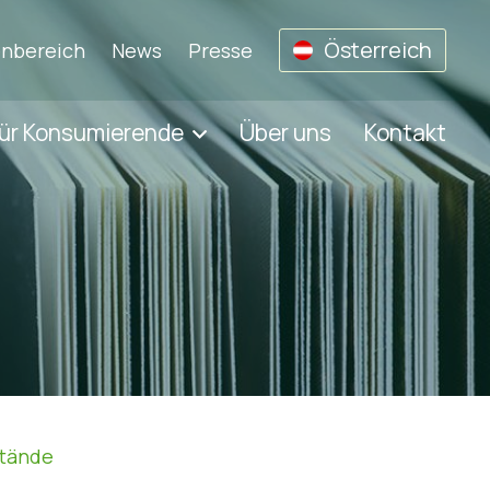
Österreich
nbereich
News
Presse
ür Konsumierende
Über uns
Kontakt
tände