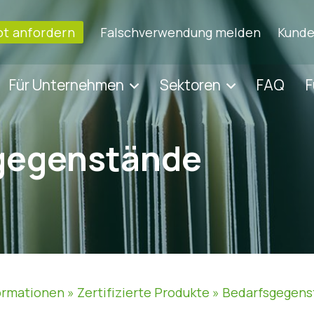
t anfordern
Falschverwendung melden
Kunde
Für Unternehmen
Sektoren
FAQ
F
gegenstände
ormationen
»
Zertifizierte Produkte
»
Bedarfsgegens