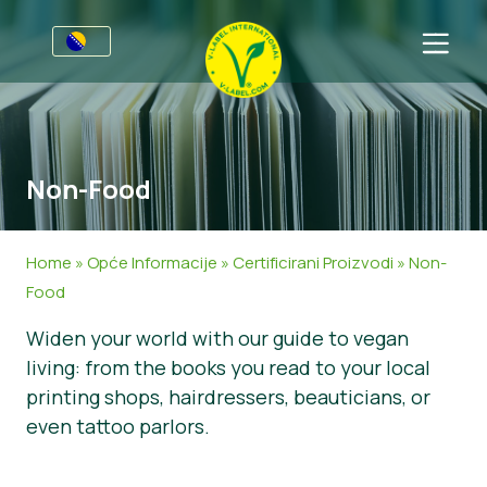
Za preduzeća
Poziv proizvođačima
Sektori
Non-Food
V-Label Webinars
Opšte Informacije
FAQ
Dobrobiti
Hrana
Za korisnike
Home
»
Opće Informacije
»
Certificirani Proizvodi
»
Non-
Resources
Kozmetika i sredstva za čišćenje
Opće Informacije
About Us
Food
Widen your world with our guide to vegan
Pristupite certifikaciji
Neprehrambeni
Certificirani Proizvodi
Javite se
living: from the books you read to your local
Gastronomija
Pristupite certifikaciji
printing shops, hairdressers, beauticians, or
even tattoo parlors.
Prijavite Zloupotrebu
Customer area