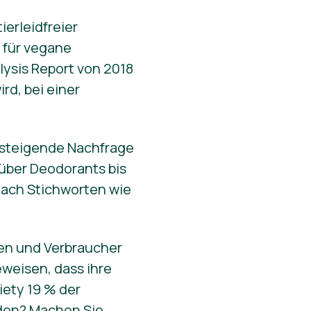
erleidfreier
t für vegane
ysis Report von 2018
rd, bei einer
t steigende Nachfrage
 über Deodorants bis
ach Stichworten wie
nen und Verbraucher
weisen, dass ihre
iety 19 % der
rden? Machen Sie