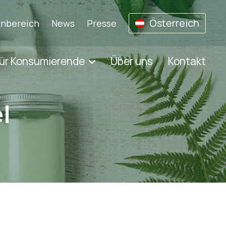
Österreich
nbereich
News
Presse
ür Konsumierende
Über uns
Kontakt
l