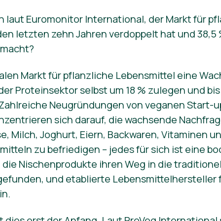
 laut Euromonitor International, der Markt für pf
den letzten zehn Jahren verdoppelt hat und 38,5
smacht?
alen Markt für pflanzliche Lebensmittel eine Wa
 der Proteinsektor selbst um 18 % zulegen und bis
. Zahlreiche Neugründungen von veganen Start-
 konzentrieren sich darauf, die wachsende Nachfr
se, Milch, Joghurt, Eiern, Backwaren, Vitaminen u
tteln zu befriedigen – jedes für sich ist eine 
die Nischenprodukte ihren Weg in die traditione
gefunden, und etablierte Lebensmittelhersteller
in.
t dies erst der Anfang. Laut ProVeg Internationa