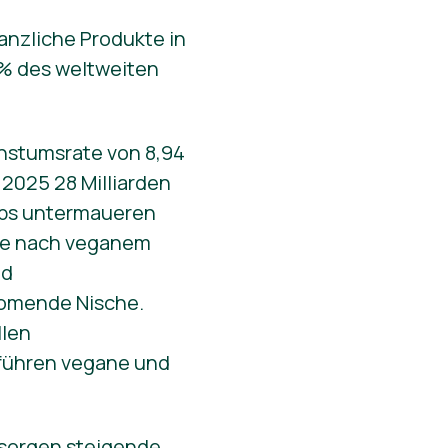
lanzliche Produkte in
 % des weltweiten
chstumsrate von 8,94
 2025 28 Milliarden
ups untermaueren
age nach veganem
nd
boomende Nische.
llen
 führen vegane und
l sorgen steigende