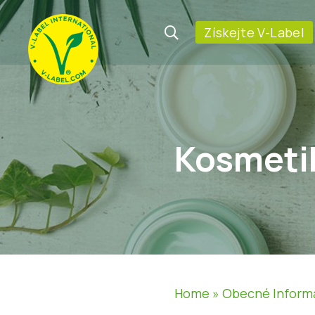
Získejte V-Label
Kosmetik
Home
»
Obecné Inform