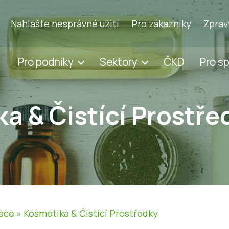
Nahlašte nesprávné užití
Pro zákazníky
Zpráv
Pro podniky
Sektory
ČKD
Pro s
a & Čistící Prostře
ace
»
Kosmetika & Čistící Prostředky