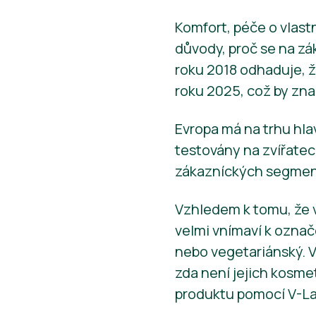
Komfort, péče o vlastní
důvody, proč se na zá
roku 2018 odhaduje, ž
roku 2025, což by zna
Evropa má na trhu hla
testovány na zvířatec
zákazníckých segmentů
Vzhledem k tomu, že v
velmi vnímaví k označ
nebo vegetariánský. Vě
zda není jejich kosme
produktu pomocí V-La