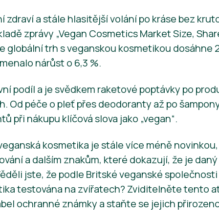
 zdraví a stále hlasitější volání po kráse bez krutos
kladě zprávy „Vegan Cosmetics Market Size, Shar
e globální trh s veganskou kosmetikou dosáhne 2
menalo nárůst o 6,3 %.
vní podíl a je svědkem raketové poptávky po prod
h. Od péče o pleť přes deodoranty až po šampony
 při nákupu klíčová slova jako „vegan“.
eganská kosmetika je stále více méně novinkou, 
ování a dalším znakům, které dokazují, že je dan
děli jste, že podle Britské veganské společnosti 1
tika testována na zvířatech? Zviditelněte tento a
bel ochranné známky a staňte se jejich přirozen