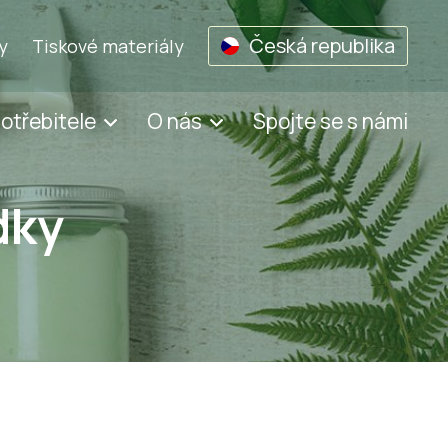
Česká republika
y
Tiskové materiály
potřebitele
O nás
Spojte se s námi
dky