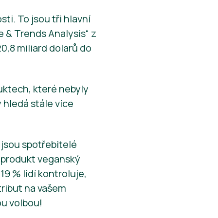
ti. To jsou tři hlavní
e & Trends Analysis“ z
0,8 miliard dolarů do
uktech, které nebyly
 hledá stále více
jsou spotřebitelé
ý produkt veganský
9 % lidí kontroluje,
tribut na vašem
ou volbou!