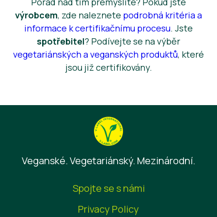
Pořád nad tím přemýšlíte? Pokud jste
výrobcem
, zde naleznete
podrobná kritéria a
informace k certifikačnímu procesu
. Jste
spotřebitel
? Podívejte se na výběr
vegetariánských a veganských produktů
, které
jsou již certifikovány.
Veganské. Vegetariánský. Mezinárodní.
Spojte se s námi
Privacy Policy