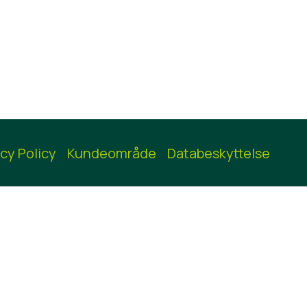
acy Policy
Kundeområde
Databeskyttelse