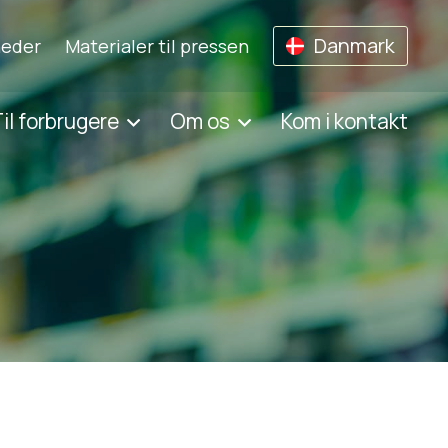
Danmark
eder
Materialer til pressen
il forbrugere
Om os
Kom i kontakt