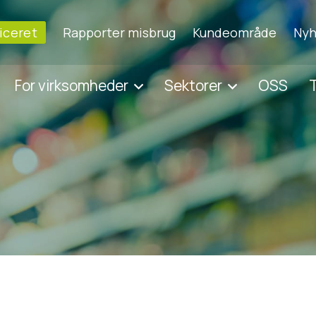
ficeret
Rapporter misbrug
Kundeområde
Nyh
For virksomheder
Sektorer
OSS
T