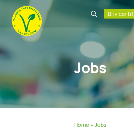
Bliv certi
Jobs
Home
»
Jobs