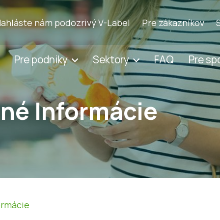
ahláste nám podozrivý V-Label
Pre zákazníkov
Pre podniky
Sektory
FAQ
Pre sp
né Informácie
ormácie