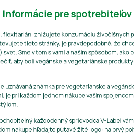
Informácie pre spotrebiteľov
, flexitarián, znižujete konzumáciu živočíšnych p
vujete tieto stránky, je pravdepodobné, že chcet
) svet. Sme v tom s vami a našim spôsobom, ako pr
ečiť, aby boli vegánske a vegetariánske produkty
e uznávaná známka pre vegetariánske a vegánske 
i, je pri každom jednom nákupe vašim spojencom n
štýlom.
ochopiteľný každodenný sprievodca V-Label vám 
dom nákupe hľadajte pútavé žlté logo: na prvý po