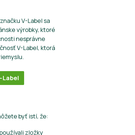
e značku V-Label sa
ánske výrobky, ktoré
očnosti nesprávne
čnosť V-Label, ktorá
riemyslu.
-Label
žete byť istí, že:
používali zložky