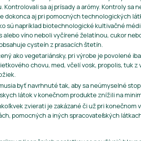
Kontrolovali sa aj prísady a arómy. Kontroly sa nez
le dokonca aj pri pomocných technologických látk
o sú napríklad biotechnologické kultivačné médiá
žús alebo víno neboli vyčírené želatínou, cukor ne
bsahuje cysteín z prasacích štetín.
ený ako vegetariánsky, pri výrobe je povolené iba
lietkového chovu, med, včelí vosk, propolis, tuk z
ožiek.
 musia byť navrhnuté tak, aby sa neúmyselné st
skych látok v konečnom produkte znížili na mini
oľkvek zvierati je zakázané či už pri konečnom v
ách, pomocných a iných spracovateľských látkach