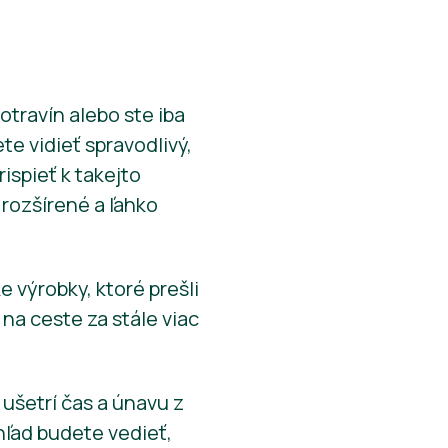
otravín alebo ste iba
e vidieť spravodlivý,
ispieť k takejto
 rozšírené a ľahko
výrobky, ktoré prešli
a ceste za stále viac
ušetrí čas a únavu z
hľad budete vedieť,