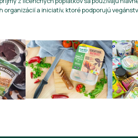
ríjmy z licenčných poplatkov sa používajú hlavn
organizácií a iniciatív, ktoré podporujú vegánstv