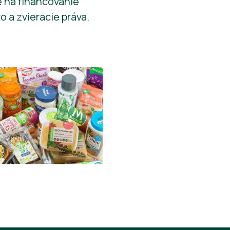
e na financovanie
o a zvieracie práva.