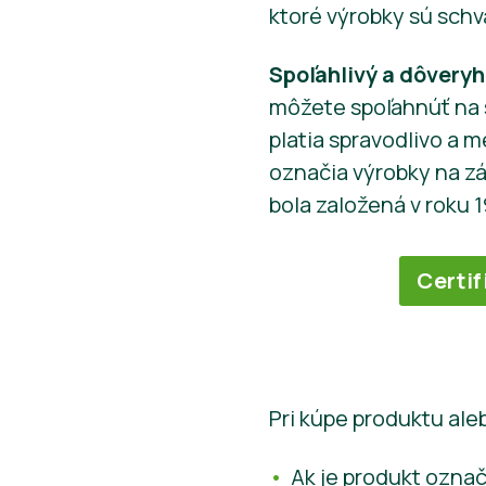
ktoré výrobky sú schv
Spoľahlivý a dôvery
môžete spoľahnúť na š
platia spravodlivo a 
označia výrobky na zá
bola založená v roku 1
Certif
Pri kúpe produktu ale
Ak je produkt označ