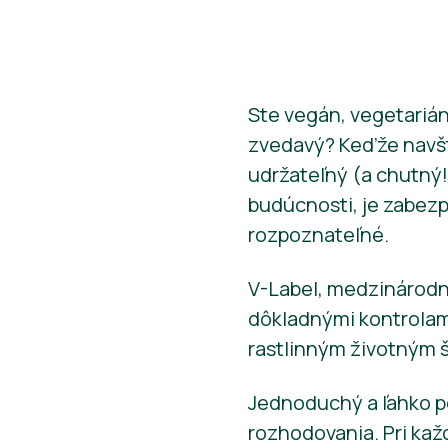
Ste vegán, vegetarián
zvedavý? Keďže navšte
udržateľný (a chutný!
budúcnosti, je zabezp
rozpoznateľné.
V-Label, medzinárodn
dôkladnými kontrolam
rastlinným životným 
Jednoduchý a ľahko p
rozhodovania. Pri kaž