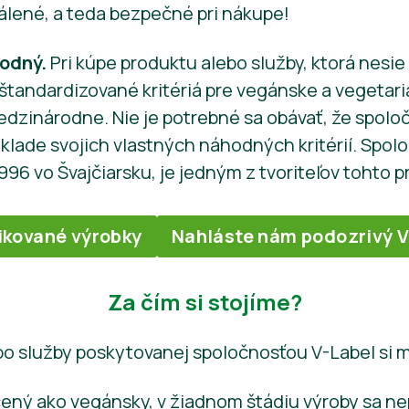
álené, a teda bezpečné pri nákupe!
hodný.
Pri kúpe produktu alebo služby, ktorá nesi
tandardizované kritériá pre vegánske a vegetari
medzinárodne. Nie je potrebné sa obávať, že spol
klade svojich vlastných náhodných kritérií. Spolo
996 vo Švajčiarsku, je jedným z tvoriteľov tohto p
ikované výrobky
Nahláste nám podozrivý V
Za čím si stojíme?
bo služby poskytovanej spoločnosťou V-Label si mô
ený ako vegánsky, v žiadnom štádiu výroby sa ne