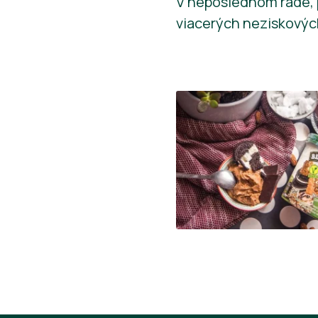
V neposlednom rade, p
viacerých neziskových 