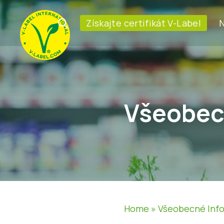
Získajte certifikát V-Label
N
Všeobec
Home
»
Všeobecné Inf