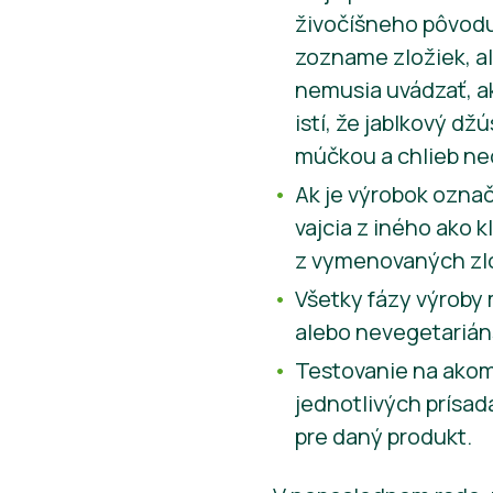
živočíšneho pôvodu. 
zozname zložiek, a
nemusia uvádzať, ak
istí, že jablkový d
múčkou a chlieb neo
Ak je výrobok označ
vajcia z iného ako k
z vymenovaných zl
Všetky fázy výroby
alebo nevegetarián
Testovanie na akomk
jednotlivých prísad
pre daný produkt.