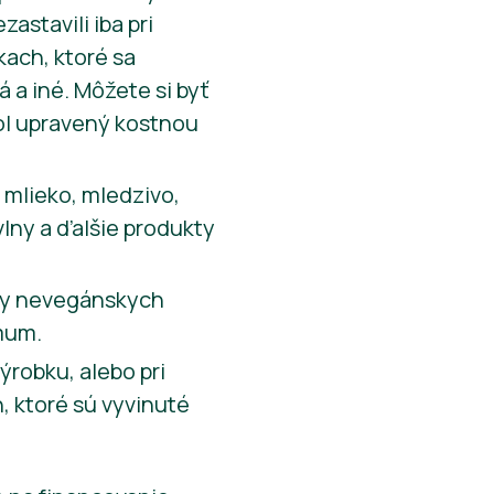
astavili iba pri
ach, ktoré sa
 a iné. Môžete si byť
bol upravený kostnou
 mlieko, mledzivo,
 vlny a ďalšie produkty
opy nevegánskych
mum.
ýrobku, alebo pri
, ktoré sú vyvinuté