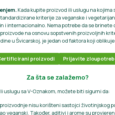
renjem.
Kada kupite proizvod ili uslugu na kojima 
standardizirane kriterije za veganske i vegetarija
in i internacionalno. Nema potrebe da se brinete 
roizvode na osnovu sopstvenih proizvoljnih krite
ine u Švicarskoj, je jedan od faktora koji oblikuje
ertificirani proizvodi
Prijavite zloupotre
Za šta se zalažemo?
ili uslugu sa V-Oznakom, možete biti sigurni da:
proizvodnje nisu korišteni sastojci životinjskog po
o veganski. Također, aditivi i arome su provjereni