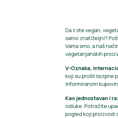
Da li ste vegan, veget
samo znatiželjni? Pošto
Vama smo, a naš način
vegetarijanskih proizv
V-Oznaka, internaci
koji su prošli iscrpne
informiranom kupovi
Kao jednostavan i ra
odluke. Potražite upad
pogled koji proizvodi s