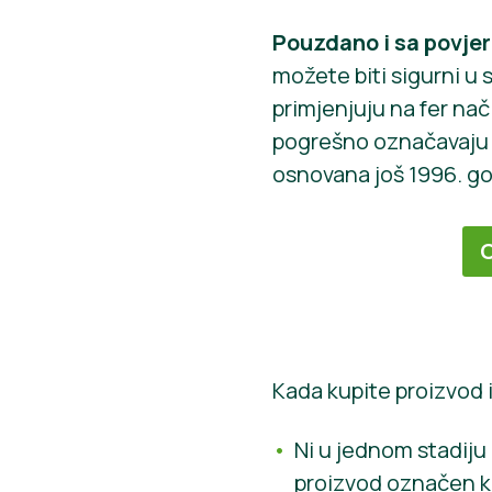
Pouzdano i sa povje
možete biti sigurni u 
primjenjuju na fer nač
pogrešno označavaju p
osnovana još 1996. god
C
Kada kupite proizvod 
Ni u jednom stadiju 
proizvod označen ka