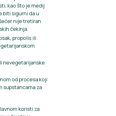
ti, kao što je medij
biti sigurni da u
šećer nije tretiran
skih čekinja.
ak, propolis ili
vegetarijanskom
ili nevegetarijanske
ednom od procesa koji
gim supstancama za
lavnom koristi za