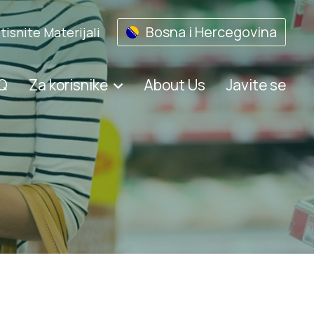
Bosna i Hercegovina
itisnite Materijali
Q
Za korisnike
About Us
Javite se