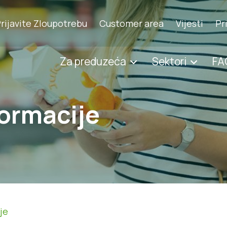
rijavite Zloupotrebu
Customer area
Vijesti
Pr
Za preduzeća
Sektori
FA
ormacije
je