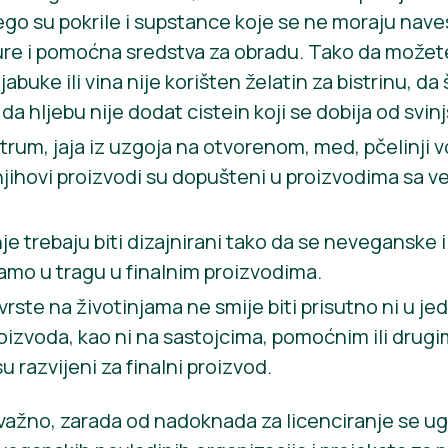
nego su pokrile i supstance koje se ne moraju naves
re i pomoćna sredstva za obradu. Tako da možete 
abuke ili vina nije korišten želatin za bistrinu, da 
a hljebu nije dodat cistein koji se dobija od svinj
rum, jaja iz uzgoja na otvorenom, med, pčelinji vos
jihovi proizvodi su dopušteni u proizvodima sa 
nje trebaju biti dizajnirani tako da se neveganske 
amo u tragu u finalnim proizvodima.
 vrste na životinjama ne smije biti prisutno ni u j
oizvoda, kao ni na sastojcima, pomoćnim ili dru
u razvijeni za finalni proizvod.
e važno, zarada od nadoknada za licenciranje se ug