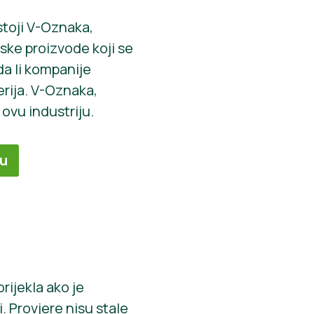
stoji V-Oznaka,
nske proizvode koji se
da li kompanije
rija. V-Oznaka,
 ovu industriju.
bu
rijekla ako je
. Provjere nisu stale