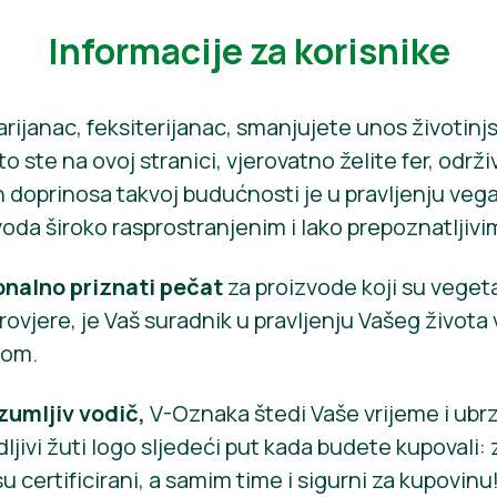
Informacije za korisnike
arijanac, feksiterijanac, smanjujete unos životinjs
 ste na ovoj stranici, vjerovatno želite fer, održiv
 doprinosa takvoj budućnosti je u pravljenju vega
oda široko rasprostranjenim i lako prepoznatljivi
onalno priznati pečat
za proizvode koji su vegetar
 provjere, je Vaš suradnik u pravljenju Vašeg života
nom.
zumljiv vodič,
V-Oznaka štedi Vaše vrijeme i ub
ljivi žuti logo sljedeći put kada budete kupovali:
u certificirani, a samim time i sigurni za kupovinu