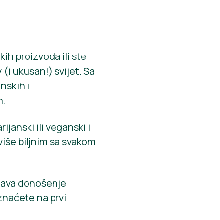
kih proizvoda ili ste
 (i ukusan!) svijet. Sa
nskih i
m.
ijanski ili veganski i
 više biljnim sa svakom
rzava donošenje
 znaćete na prvi
!