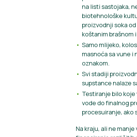
na listi sastojaka, 
biotehnološke kultu
proizvodnji soka od j
koštanim brašnom i d
Samo mlijeko, kolost
masnoća sa vune i n
oznakom.
Svi stadiji proizvod
supstance nalaze s
Testiranje bilo koje
vode do finalnog pr
procesuiranje, ako s
Na kraju, ali ne manj