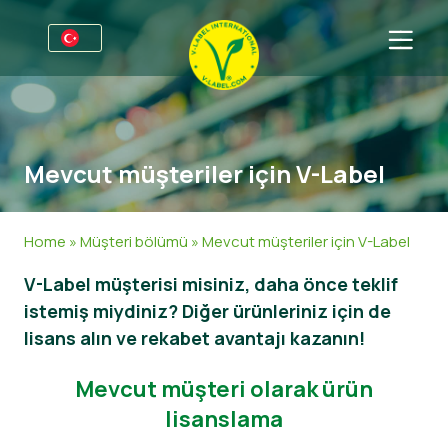
Firmalar için
Üreticiler için bilgiler
Sektörler
Mevcut müşteriler için V-Label
V-Label Webinars
Genel Bilgi
SSS
Avantajlar
Gıda
Tüketiciler için
Home
»
Müşteri bölümü
»
Mevcut müşteriler için V-Label
V-Label Kriterleri
Kozmetik & Temizlik ürünleri
Genel Bilgi
Hakkımızda
V-Label müşterisi misiniz, daha önce teklif
istemiş miydiniz? Diğer ürünleriniz için de
Resources
Gıda Dışında
Sertifikalı Ürünler
Hakkımızda
İletişime geçin
lisans alın ve rekabet avantajı kazanın!
V-Label Lisans’ı Edinin
Gastronomi
V-Label Lisans’ı Edinin
Mevcut müşteri olarak ürün
Kötüye kullanımları bildirin
lisanslama
Müşteri bölümü