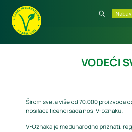
Nabavi
VODEĆI S
Širom sveta više od 70.000 proizvoda o
nosilaca licenci sada nosi V-oznaku.
V-Oznaka je međunarodno priznati, regi