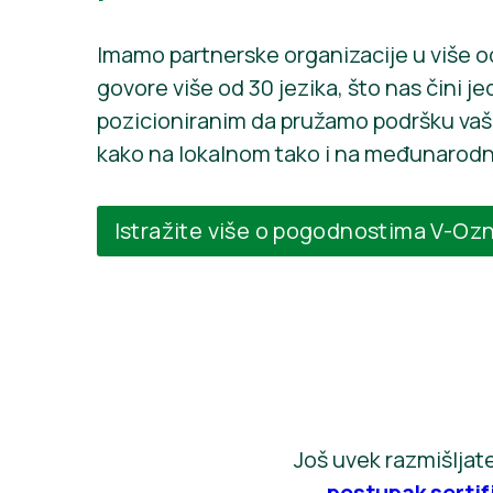
Imamo partnerske organizacije u više o
govore više od 30 jezika, što nas čini j
pozicioniranim da pružamo podršku va
kako na lokalnom tako i na međunarod
Istražite više o pogodnostima V-Oz
Još uvek razmišljat
postupak sertif