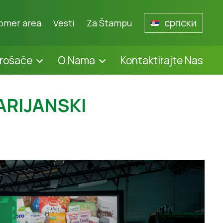
српски
omer area
Vesti
Za Štampu
trošače
O Nama
Kontaktirajte Nas
ARIJANSKI