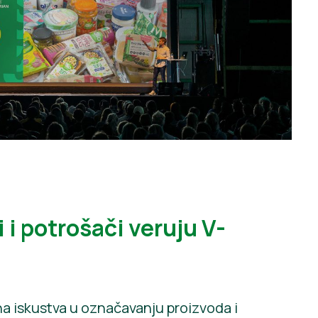
 i potrošači veruju V-
na iskustva u označavanju proizvoda i