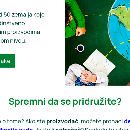
d 50 zemalja koje
edinstveno
šim proizvodima
nom nivou.
nake
Spremni da se pridružite?
e o tome? Ako ste
proizvođač
, možete pronaći
de
ikacije ovde
. Jeste li
potrošač
? Pogledajte izbor