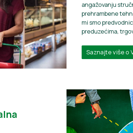
angažovanju stručnj
prehrambene tehnol
mi smo predvodnici
preduzećima, trgov
Saznajte više o
alna