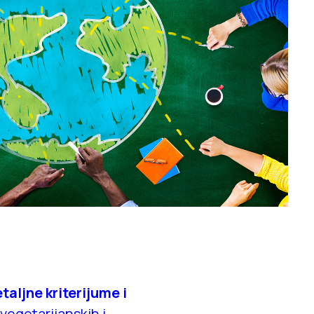
taljne kriterijume i
vegetarijanskih i