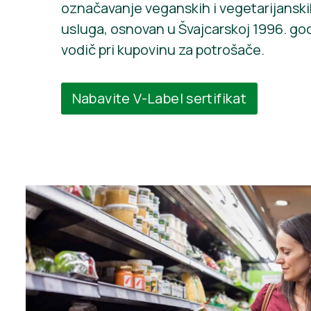
označavanje veganskih i vegetarijanski
usluga, osnovan u Švajcarskoj 1996. go
vodič pri kupovinu za potrošače.
Nabavite V-Label sertifikat