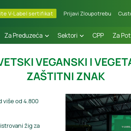
te V-Label sertifikat
Prijavi Zloupotrebu
Cust
Za Preduzeća
Sektori
CPP
Za Po
VETSKI VEGANSKI I VEGET
ZAŠTITNI ZNAK
d više od 4.800
strovani žig za