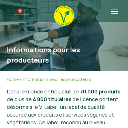
Pour les entreprises
Informations pour les producteurs
Secteurs
Informations pour les
V-Label Webinars
Informations Générales
Questions fréquentes
producteurs
Avantages
Alimentation
Pour les consommateurs
Critères du V-Label
Cosmétiques et produits d’entretien
Informations Générales
À propos de nous
Home
»
Informations pour les producteurs
Resources
Produits Non Alimentaires
Produits Certifiés
À propos de nous
Contactez-nous
Dans le monde entier, plus de
70 000 produits
de plus de
4 800 titulaires
de licence portent
Obtenir la certification V-Label
Gastronomie
Obtenir la certification V-Label
désormais le V-Label, un label de qualité
Signaler un abus
accordé aux produits et services véganes et
végétariens. Ce label, reconnu au niveau
Nouvelles