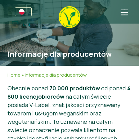
Dla firm
Informacje dla producentów
Sektory
Informacje dla producentów
V-Label Webinars
Informacje Ogólne
FAQ
Korzyści
Żywność
Dla konsumentów
Home
»
Informacje dla producentów
Kryteria V-Label
Kosmetyki i środki czystości
Informacje Ogólne
O nas
Obecnie ponad
70 000 produktów
od ponad
4
800 licencjobiorców
Zasoby
Produkty Niespożywcze
Certyfikowane Produkty
O nas
Skontaktuj się z nami
na całym świecie
posiada V-Label, znak jakości przyznawany
Uzyskaj certyfikację V-Label
Gastronomia
Uzyskaj certyfikację V-Label
towarom i usługom wegańskim oraz
wegetariańskim. To uznawane na całym
Zgłoś nadużycie
świecie oznaczenie pozwala klientom na
Aktualności
szybką identyfikację wyborów roślinnych.