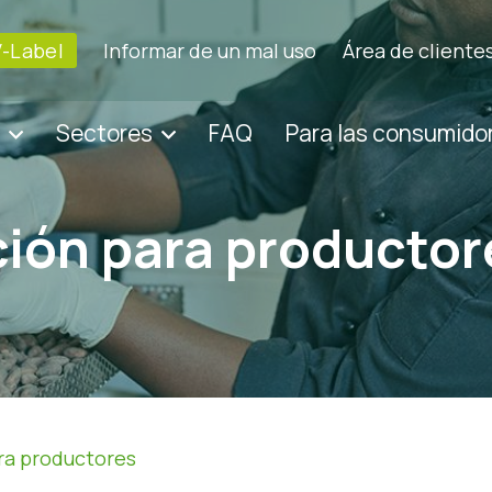
V-Label
Informar de un mal uso
Área de cliente
Sectores
FAQ
Para las consumido
ión para productor
ra productores