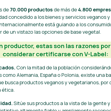
ás de
70.000 productos
de más de
4.800 empre
lidad concedido a los bienes y servicios veganos y
internacionalmente está guiando a los consumido
r de un vistazo las opciones de base vegetal.
un productor, estas son las razones por
considerar certificarse con V-Label:
cados.
Con la mitad de la población considerán
es como Alemania, España o Polonia, existe una b
ue busca productos veganos y vegetarianos, por 
 ética.
lidad.
Sitúe sus productos a la vista de la gente y 
istintivo altamente fiable y ampliamente reconoc