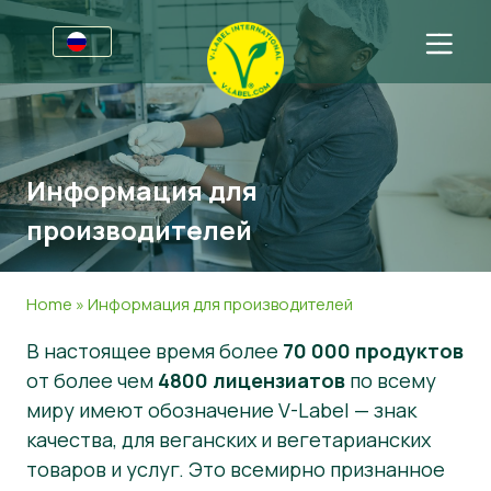
Для бизнеса
Информация для производителей
Секторы
Информация для
V-Label Webinars
Общая информация
Для потребителей
производителей
Преимуществах
Продукти питания
Общая информация
О нас
Критерии V-Label
Косметика и чистящие средства
About Us
Свяжитесь с нами
Home
»
Информация для производителей
Resources
Non-Food
Получить сертификат
В настоящее время более
70 000 продуктов
от более чем
4800 лицензиатов
по всему
Получить сертификат
Сообщить о злоупотреблении
миру имеют обозначение V-Label — знак
Customer area
качества, для веганских и вегетарианских
товаров и услуг. Это всемирно признанное
Новости