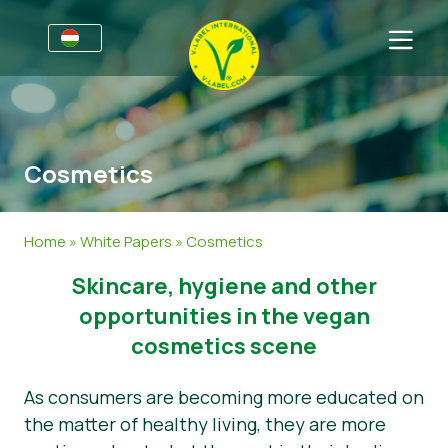
Vállalkozásoknak
Tájékoztató a gyártók számára
Szektorok
Cosmetics
V-Label Webinars
Általános Információk
FAQ
Előnyöket
Élelmiszer
A fogyasztók számára
Home
»
White Papers
»
Cosmetics
A V-Label feltételrendszere
Kozmetikai termékek és tisztítószerek
Általános Információk
Rólunk
​​Skincare, hygiene and other
Resources
Nem élelmiszertermékek
About Us
Lépjen kapcsolatba velünk
opportunities in the vegan
cosmetics scene
Szerezzen tanúsítványt
Gasztronómia
Szerezzen tanúsítványt
As consumers are becoming more educated on
Jelentse a védjeggyel való visszaélést!
the matter of healthy living, they are more
Customer area