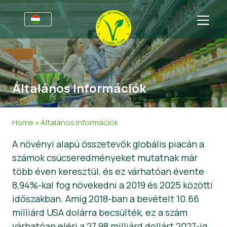
Vállalkozásoknak
Tájékoztató a gyártók számára
Szektorok
Általános Információk
V-Label Webinars
Általános Információk
FAQ
Előnyöket
Élelmiszer
A fogyasztók számára
Home
»
Általános Információk
A V-Label feltételrendszere
Kozmetikai termékek és tisztítószerek
Általános Információk
Rólunk
A növényi alapú összetevők globális piacán a
számok csúcseredményeket mutatnak már
Resources
Nem élelmiszertermékek
About Us
Lépjen kapcsolatba velünk
több éven keresztül, és ez várhatóan évente
Szerezzen tanúsítványt
Gasztronómia
Szerezzen tanúsítványt
8,94%-kal fog növekedni a 2019 és 2025 közötti
időszakban. Amíg 2018-ban a bevételt 10.66
Jelentse a védjeggyel való visszaélést!
milliárd USA dolárra becsülték, ez a szám
Customer area
várhatóan eléri a 27.98 milliárd dollárt 2027-ig.