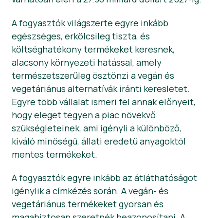
Hírek
A fogyasztók világszerte egyre inkább
egészséges, erkölcsileg tiszta, és
Sajtóanyagok
költséghatékony termékeket keresnek,
alacsony környezeti hatással, amely
természetszerűleg ösztönzi a vegán és
vegetáriánus alternatívák iránti keresletet.
Egyre több vállalat ismeri fel annak előnyeit,
hogy eleget tegyen a piac növekvő
szükségleteinek, ami igényli a különböző,
kiváló minőségű, állati eredetű anyagoktól
mentes termékeket.
A fogyasztók egyre inkább az átláthatóságot
igénylik a címkézés során. A vegán- és
vegetáriánus termékeket gyorsan és
magabiztosan szeretnék beazonosítani. A