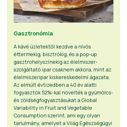
Gasztronómia
A kávé üzletektől kezdve a nívós
éttermekig, bisztrókig, és a pop-up
gasztrohelyszínekig az élelmiszer-
szolgáltató ipar csaknem akkora, mint az
élelmiszeripar kiskereskedelmi ágazata.
Az elmúlt évtizedben a 40 év alatti
fogyasztók 52%-kal növelték a gyümölcs-
és zöldségfogyasztásukat a Global
Variability in Fruit and Vegetable
Consumption szerint, ami egy olyan
tanulmány, amelyet a Világ Egészségügyi