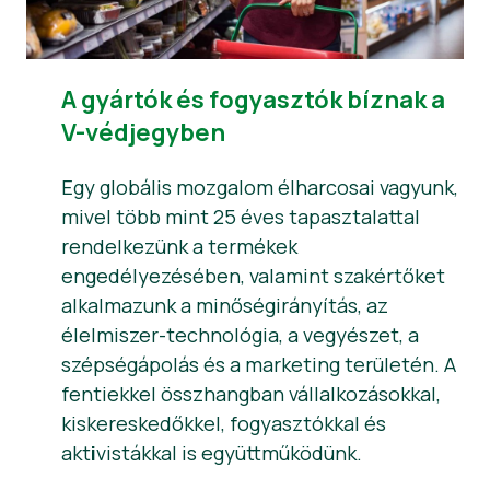
A gyártók és fogyasztók bíznak a
V-védjegyben
Egy globális mozgalom élharcosai vagyunk,
mivel több mint 25 éves tapasztalattal
rendelkezünk a termékek
engedélyezésében, valamint szakértőket
alkalmazunk a minőségirányítás, az
élelmiszer-technológia, a vegyészet, a
szépségápolás és a marketing területén. A
fentiekkel összhangban vállalkozásokkal,
kiskereskedőkkel, fogyasztókkal és
akt
i
vistákkal is együttműködünk.