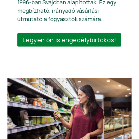
1996-ban Svájcban alapítottak. Ez egy
megbízható, irányadó vásárlási
útmutató a fogyasztók számára.
Legyen ön is engedélybirtokos!