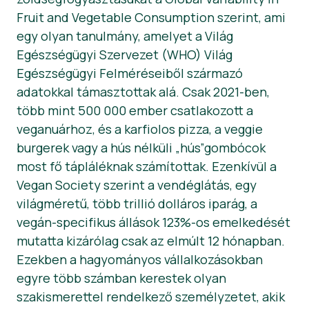
Fruit and Vegetable Consumption szerint, ami
Hírek
egy olyan tanulmány, amelyet a Világ
Sajtóanyagok
Egészségügyi Szervezet (WHO) Világ
Egészségügyi Felméréseiből származó
adatokkal támasztottak alá. Csak 2021-ben,
több mint 500 000 ember csatlakozott a
veganuárhoz, és a karfiolos pizza, a veggie
burgerek vagy a hús nélküli „hús”gombócok
most fő tápláléknak számítottak. Ezenkívül a
Vegan Society szerint a vendéglátás, egy
világméretű, több trillió dolláros iparág, a
vegán-specifikus állások 123%-os emelkedését
mutatta kizárólag csak az elmúlt 12 hónapban.
Ezekben a hagyományos vállalkozásokban
egyre több számban kerestek olyan
szakismerettel rendelkező személyzetet, akik