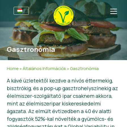
Vállalkozásoknak
Tájékoztató a gyártók számára
Szektorok
Gasztronómia
V-Label Webinars
Általános Információk
FAQ
Előnyöket
Élelmiszer
A fogyasztók számára
Home
»
Általános Információk
»
Gasztronómia
A V-Label feltételrendszere
Kozmetikai termékek és tisztítószerek
Általános Információk
Rólunk
A kávé üzletektől kezdve a nívós éttermekig,
bisztrókig, és a pop-up gasztrohelyszínekig az
Resources
Nem élelmiszertermékek
About Us
Lépjen kapcsolatba velünk
élelmiszer-szolgáltató ipar csaknem akkora,
Szerezzen tanúsítványt
Gasztronómia
Szerezzen tanúsítványt
mint az élelmiszeripar kiskereskedelmi
ágazata. Az elmúlt évtizedben a 40 év alatti
Jelentse a védjeggyel való visszaélést!
fogyasztók 52%-kal növelték a gyümölcs- és
Customer area
zöldségfogyasztásukat a Global Variability in