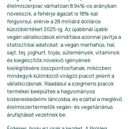
élelmiszerpiac várhatóan 8,94%-os arányban
Hírek
növekszik, a fehérje ágazat is 18%-kal
felgyorsul, elérve a 28 milliárd dolláros
Sajtóanyagok
küszöbértéket 2025-ig. Az újabbnál újabb
vegán vállalkozások elindítása azonnal javítja a
statisztikai adatokat: a vegán marhahús, hal,
sajt, tej, joghurt, tojás, sütemények, vitaminok
és kiegészítők növekvő igényének
kielégítésére összpontosítanak, miközben
mindegyik különböző virágzó piacot jelent a
vállalkozásnak. Ráadásul a szegmens piacok
termékei beépültek a hagyományos
kiskereskedelmi láncokba, és ezáltal a meglévő
élelmiszertermelők vegán- és vegetáriánus
árufajtákat vezetnek be.
Érdekes, hogy ez csak a kezdet. A ProVeg