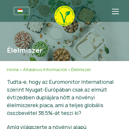
Vállalkozásoknak
Tájékoztató a gyártók számára
Szektorok
Élelmiszer
V-Label Webinars
Általános Információk
FAQ
Előnyöket
Élelmiszer
A fogyasztók számára
Home
»
Általános Információk
»
Élelmiszer
A V-Label feltételrendszere
Kozmetikai termékek és tisztítószerek
Általános Információk
Rólunk
Tudta-e, hogy az Euromonitor International
szerint Nyugat-Európában csak az elmúlt
Resources
Nem élelmiszertermékek
About Us
Lépjen kapcsolatba velünk
évtizedben duplájára nőtt a növényi
Szerezzen tanúsítványt
Gasztronómia
Szerezzen tanúsítványt
élelmiszerek piaca, ami a teljes globális
összbevétel 38,5%-át teszi ki?
Jelentse a védjeggyel való visszaélést!
Customer area
Amíg világszerte a növényi alapú