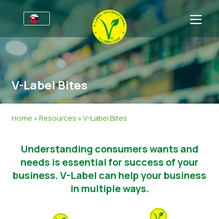
Pre podniky
Informácie pre výrobcov
Sektory
V-Label Bites
V-Label Webinars
Všeobecné Informácie
FAQ
Výhody
Potraviny
Pre spotrebiteľov
Home
»
Resources
»
V-Label Bites
Kritériá pridelenia licencie V-Label
Kozmetika a čistiace prostriedky
Všeobecné Informácie
O nás
Understanding consumers wants and
Resources
Nepotravinové Výrobky
Certifikované Výrobky
O nás
Kontaktujte nás
needs is essential for success of your
Získajte certifikát V-Label
Získajte certifikát V-Label
business. V-Label can help your business
in multiple ways.
Nahláste nám podozrivý V-Label
Pre zákazníkov