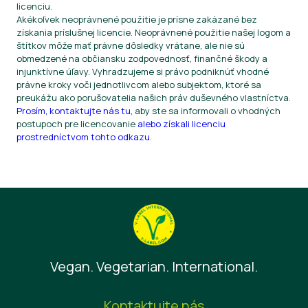
licenciu.
Akékoľvek neoprávnené použitie je prísne zakázané bez
získania príslušnej licencie. Neoprávnené použitie našej logom a
štítkov môže mať právne dôsledky vrátane, ale nie sú
obmedzené na občiansku zodpovednosť, finančné škody a
injunktívne úľavy. Vyhradzujeme si právo podniknúť vhodné
právne kroky voči jednotlivcom alebo subjektom, ktoré sa
preukážu ako porušovatelia našich práv duševného vlastníctva.
Prosím, kontaktujte nás tu
, aby ste sa informovali o vhodných
postupoch pre licencovanie
alebo získali licenciu
prostredníctvom tohto odkazu
.
Vegan. Vegetarian. International.
Kontaktujte nás