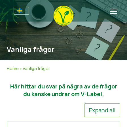
Till Producenter
Information till producenter
Sektorer
Vanliga frågor
V-Label Webinars
Allmän information
Vanliga frågor
Förmåner
Mat
För Konsumenter
Home
»
Vanliga frågor
Resources
Kosmetika och rengöringsmedel
Information för konsumenter
Om Oss
Här hittar du svar på några av de frågor
Bli certifierad
Icke livsmedel
Om oss
Ta kontakt
du kanske undrar om V-Label.
Gastronomi
Bli certifierad
Expand all
Rapportera ett missbruk
Kundområde