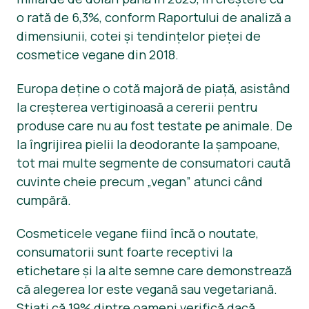
o rată de 6,3%, conform Raportului de analiză a
Știri
dimensiunii, cotei și tendințelor pieței de
Materiale de Presa
cosmetice vegane din 2018.
Europa deține o cotă majoră de piață, asistând
la creșterea vertiginoasă a cererii pentru
produse care nu au fost testate pe animale. De
la îngrijirea pielii la deodorante la șampoane,
tot mai multe segmente de consumatori caută
cuvinte cheie precum „vegan” atunci când
cumpără.
Cosmeticele vegane fiind încă o noutate,
consumatorii sunt foarte receptivi la
etichetare și la alte semne care demonstrează
că alegerea lor este vegană sau vegetariană.
Știați că 19% dintre oameni verifică dacă