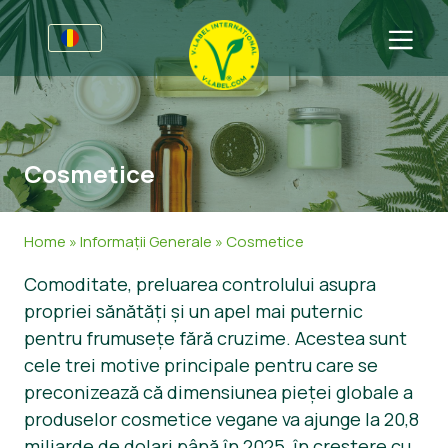
Pentru Afaceri
Informații pentru porducători
Sectoare
Cosmetice
V-Label Webinars
Informații Generale
Întrebări Frecvente
Beneficii
Mâncare
Pentru Consumatori
Home
»
Informații Generale
»
Cosmetice
Criterii pentru V-Label
Cosmetice
Informații Generale
Despre Noi
Comoditate, preluarea controlului asupra
propriei sănătăți și un apel mai puternic
Resurse
Non-Alimete
Produse Certificate
Despre Noi
Contactează-ne
pentru frumusețe fără cruzime. Acestea sunt
Obțineți certificarea
Gastronomie
Obțineți certificarea
cele trei motive principale pentru care se
preconizează că dimensiunea pieței globale a
Raportați utilizarea necorespunzătoare
produselor cosmetice vegane va ajunge la 20,8
Zonă clienţi
miliarde de dolari până în 2025, în creștere cu