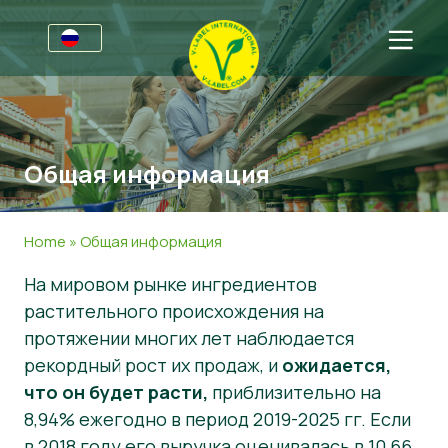
Для бизнеса
Информация для производителей
Секторы
Общая информация
V-Label Webinars
Общая информация
Для потребителей
Преимуществах
Продукти питания
Общая информация
О нас
Home
»
Общая информация
Критерии V-Label
Косметика и чистящие средства
About Us
Свяжитесь с нами
На мировом рынке ингредиентов
растительного происхождения на
Resources
Non-Food
Получить сертификат
протяжении многих лет наблюдается
Получить сертификат
Сообщить о злоупотреблении
рекордный рост их продаж, и
ожидается,
что он будет расти,
приблизительно на
Customer area
8,94% ежегодно в период 2019-2025 гг. Если
Новости
в 2018 году его выручка оценивалась в 10,66