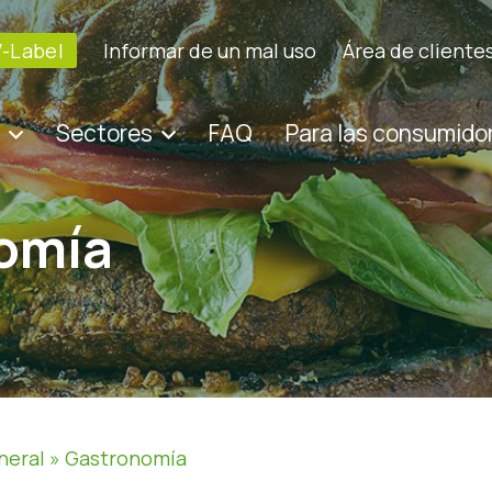
V-Label
Informar de un mal uso
Área de cliente
Sectores
FAQ
Para las consumido
omía
neral
»
Gastronomía