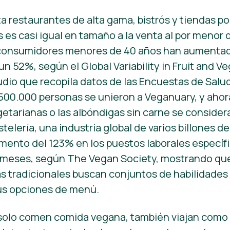
a restaurantes de alta gama, bistrós y tiendas pop
s es casi igual en tamaño a la venta al por menor
s consumidores menores de 40 años han aumentad
n 52%, según el Global Variability in Fruit and V
dio que recopila datos de las Encuestas de Salu
500.000 personas se unieron a Veganuary, y ahora l
tarianas o las albóndigas sin carne se consider
telería, una industria global de varios billones de
ento del 123% en los puestos laborales específ
12 meses, según The Vegan Society, mostrando q
s tradicionales buscan conjuntos de habilidades
us opciones de menú.
 solo comen comida vegana, también viajan como