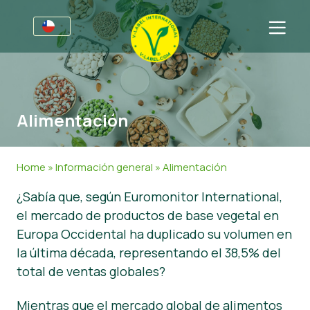
Por negocios
Información para productores
Sectores
Alimentación
V-Label Webinars
Información general
FAQ
Beneficios
Alimentación
Para las consumidores
Home
»
Información general
»
Alimentación
Resources
Cosméticos y productos de limpieza
Información general
Acerca de nosotros
¿Sabía que, según Euromonitor International,
el mercado de productos de base vegetal en
Certifique con V-Label
No Alimentos
Productos Certificados
Sobre nosotros
Contacto
Europa Occidental ha duplicado su volumen en
Gastronomía
Certifique con V-Label
la última década, representando el 38,5% del
total de ventas globales?
Informar de un mal uso
Área de clientes
Mientras que el mercado global de alimentos