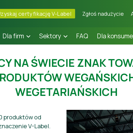
zyskaj certyfikację V-Label
Zgłoś nadużycie
Dla firm
Sektory
FAQ
Dla konsum
CY NA ŚWIECIE ZNAK TO
RODUKTÓW WEGAŃSKICH
WEGETARIAŃSKICH
0 produktów od
znaczenie V-Label.