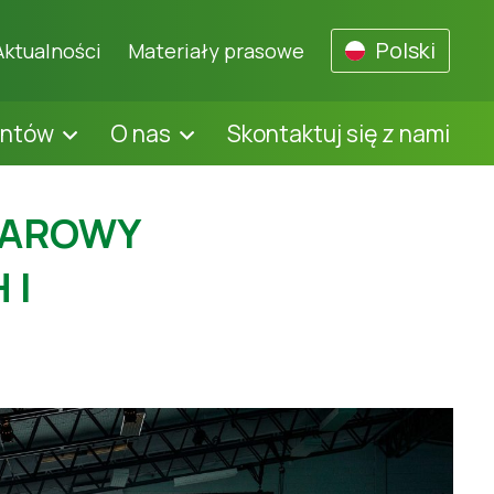
Polski
Aktualności
Materiały prasowe
entów
O nas
Skontaktuj się z nami
WAROWY
 I