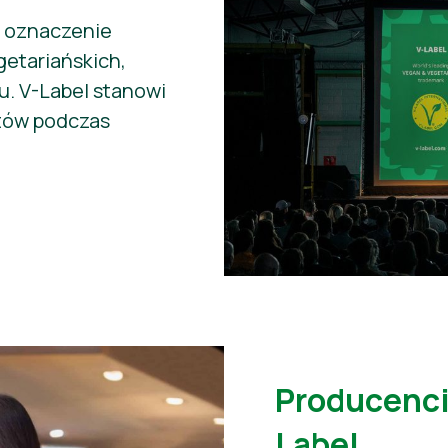
, oznaczenie
etariańskich,
u. V-Label stanowi
tów podczas
Producenci
Label