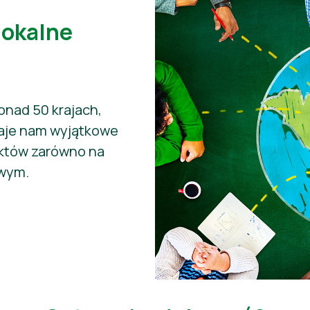
lokalne
onad 50 krajach,
daje nam wyjątkowe
uktów zarówno na
owym.